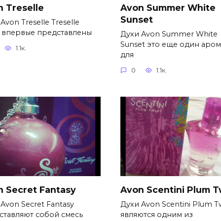
 Treselle
Avon Summer White
Sunset
Avon Treselle Treselle
 впервые представлены
Духи Avon Summer White
Sunset это еще один аром
1.1к.
для
0
1.1к.
n Secret Fantasy
Avon Scentini Plum T
Avon Secret Fantasy
Духи Avon Scentini Plum T
ставляют собой смесь
являются одним из