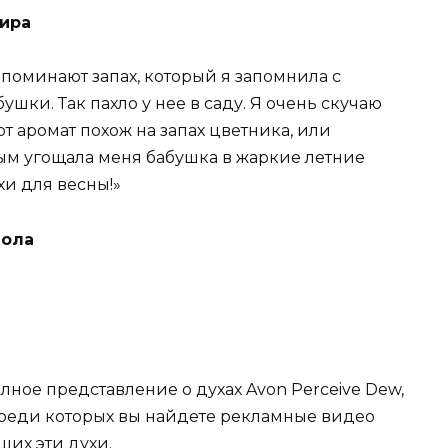
Кира
апоминают запах, который я запомнила с
бушки. Так пахло у нее в саду. Я очень скучаю
от аромат похож на запах цветника, или
ым угощала меня бабушка в жаркие летние
хи для весны!»
Лола
лное представление о духах Avon Perceive Dew,
среди которых вы найдете рекламные видео
ших эти духи.