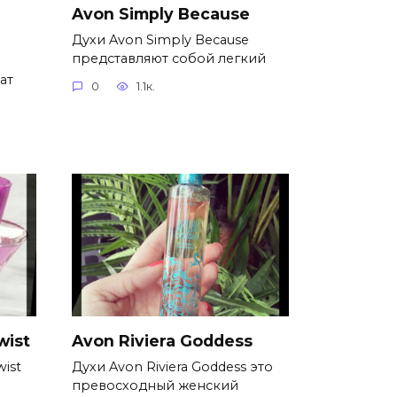
Avon Simply Because
Духи Avon Simply Because
представляют собой легкий
ат
0
1.1к.
wist
Avon Riviera Goddess
wist
Духи Avon Riviera Goddess это
превосходный женский