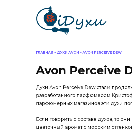
Перейти
к
содержанию
ГЛАВНАЯ
»
ДУХИ AVON
»
AVON PERCEIVE DEW
Avon Perceive 
Духи Avon Perceive Dew стали продол
разработанного парфюмером Кристоф
парфюмерных магазинов эти духи появ
Если говорить о составе духов, то он
цветочный аромат с морским оттенко