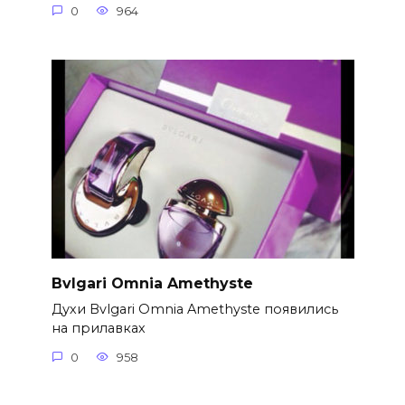
0
964
Bvlgari Omnia Amethyste
Духи Bvlgari Omnia Amethyste появились
на прилавках
0
958