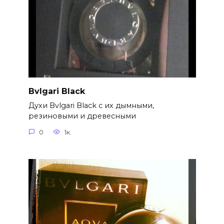
Bvlgari Black
Духи Bvlgari Black с их дымными,
резиновыми и древесными
0
1к.