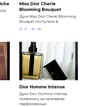
aiche
Miss Dior Cherie
Blooming Bouquet
iche
Духи Miss Dior Cherie Blooming
Bouquet поступили в
0
1.1к.
Dior Homme Intense
Духи Dior Homme Intense
появились на прилавках
парфюмерных