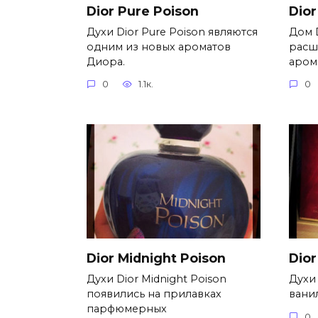
Dior Pure Poison
Dior
Духи Dior Pure Poison являются
Дом 
одним из новых ароматов
расш
Диора.
аром
0
1.1к.
0
Dior Midnight Poison
Dior
Духи Dior Midnight Poison
Духи 
появились на прилавках
вани
парфюмерных
0