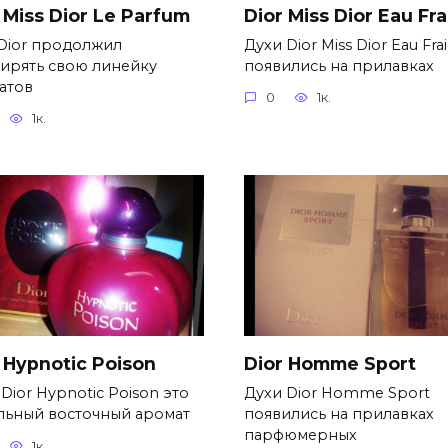
 Miss Dior Le Parfum
Dior Miss Dior Eau Fr
Dior продолжил
Духи Dior Miss Dior Eau Fra
ирять свою линейку
появились на прилавках
атов
0
1к.
1к.
 Hypnotic Poison
Dior Homme Sport
Dior Hypnotic Poison это
Духи Dior Homme Sport
льный восточный аромат
появились на прилавках
парфюмерных
1к.