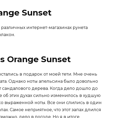
ange Sunset
в различных интернет-магазинах рунета
флакон.
s Orange Sunset
стались в подарок от моей тети. Мне очень
ата. Однако ноты апельсина было довольно
т сандалового дерева. Когда дело дошло до
е об этих духах сильно изменилось в худшую
тко выраженной ноты. Все они слились в один
ах. Самое неприятное, что этот запах длился
озможно, дело в погоде. Но я в итоге