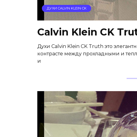
ДУХИ CALVIN KLEIN CK
Calvin Klein CK Tru
Духи Calvin Klein CK Truth это элега
контрасте между прохладными и тепл
и