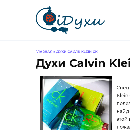
Перейти
к
содержанию
ГЛАВНАЯ
»
ДУХИ CALVIN KLEIN CK
Духи Calvin Kle
Специ
Klein
поле
найд
этой 
пожал