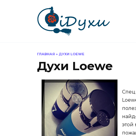
Перейти
к
содержанию
ГЛАВНАЯ
»
ДУХИ LOEWE
Духи Loewe
Специ
Loew
поле
найд
этой 
пожал