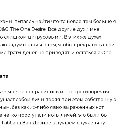
ами, пытаясь найти что-то новое, тем больше я
&G The One Desire. Все другие духи мне
о слишком цитрусовыми. В этих же духах
ю задумываться о том, чтобы прекратить свои
е траты денег не приводят, и остаться с One
атя
ire мне не понравились из-за противоречия
лушает собой личи, теряя при этом собственную
нным, без каких-либо явно выраженных нот.
ее четко проступали ноты личей, это были бы
 Габбана Ван Дезире в лучшем случае тянут