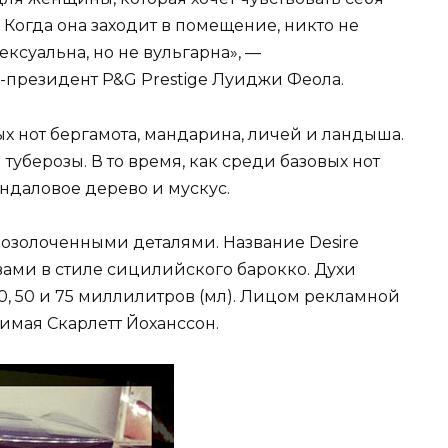
 Когда она заходит в помещение, никто не
сексуальна, но не вульгарна», —
президент P&G Prestige Луиджи Феола.
х нот бергамота, мандарина, личей и ландыша.
уберозы. В то время, как среди базовых нот
ндаловое дерево и мускус.
позолоченными деталями. Название Desire
ами в стиле сицилийского барокко. Духи
, 50 и 75 миллилитров (мл). Лицом рекламной
зимая Скарлетт Йоханссон.