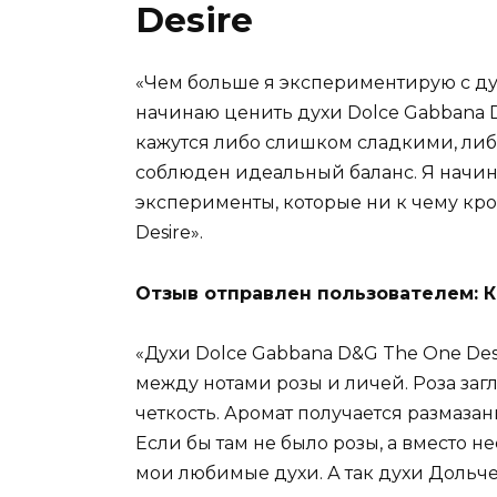
Desire
«Чем больше я экспериментирую с дух
начинаю ценить духи Dolce Gabbana D
кажутся либо слишком сладкими, либ
соблюден идеальный баланс. Я начина
эксперименты, которые ни к чему кром
Desire».
Отзыв отправлен пользователем: К
«Духи Dolce Gabbana D&G The One Des
между нотами розы и личей. Роза заг
четкость. Аромат получается размаза
Если бы там не было розы, а вместо н
мои любимые духи. А так духи Дольче