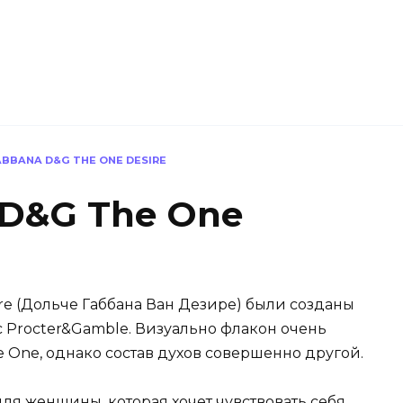
BBANA D&G THE ONE DESIRE
 D&G The One
re (Дольче Габбана Ван Дезире) были созданы
 с Procter&Gamble. Визуально флакон очень
 One, однако состав духов совершенно другой.
ля женщины, которая хочет чувствовать себя