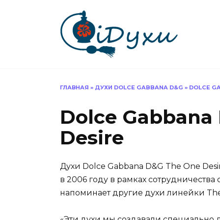
Перейти
к
содержанию
ГЛАВНАЯ
»
ДУХИ DOLCE GABBANA D&G
»
DOLCE GA
Dolce Gabbana
Desire
Духи Dolce Gabbana D&G The One Desi
в 2006 году в рамках сотрудничества
напоминает другие духи линейки The
«Эти духи мы создавали специально д