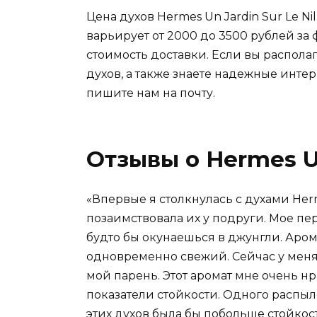
Цена духов Hermes Un Jardin Sur Le N
варьирует от 2000 до 3500 рублей за 
стоимость доставки. Если вы распола
духов, а также знаете надежные интер
пишите нам на почту.
Отзывы о Hermes Un
«Впервые я столкнулась с духами Herme
позаимствовала их у подруги. Мое пе
будто бы окунаешься в джунгли. Аром
одновременно свежий. Сейчас у меня 
мой парень. Этот аромат мне очень нр
показатели стойкости. Одного распыле
этих духов была бы побольше стойкос