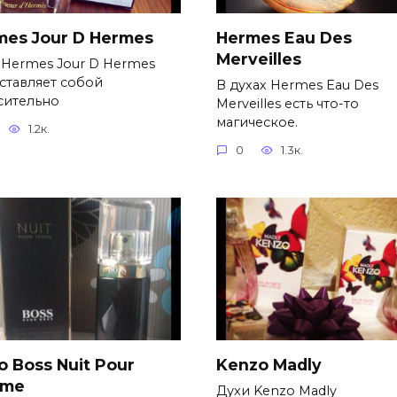
mes Jour D Hermes
Hermes Eau Des
Merveilles
 Hermes Jour D Hermes
ставляет собой
В духах Hermes Eau Des
сительно
Merveilles есть что-то
магическое.
1.2к.
0
1.3к.
 Boss Nuit Pour
Kenzo Madly
mme
Духи Kenzo Madly