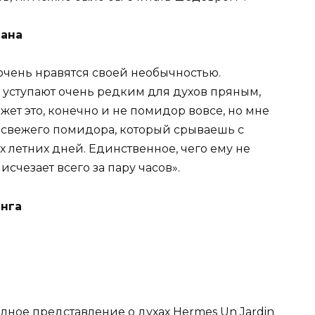
Лана
е очень нравятся своей необычностью.
 уступают очень редким для духов пряным,
ет это, конечно и не помидор вовсе, но мне
т свежего помидора, который срываешь с
х летних дней. Единственное, чего ему не
 исчезает всего за пару часов».
Инга
лное представление о духах Hermes Un Jardin