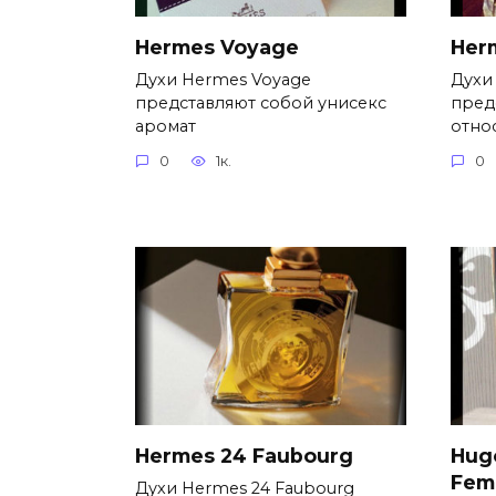
Hermes Voyage
Her
Духи Hermes Voyage
Духи
представляют собой унисекс
пред
аромат
отно
0
1к.
0
Hermes 24 Faubourg
Hugo
Fe
Духи Hermes 24 Faubourg