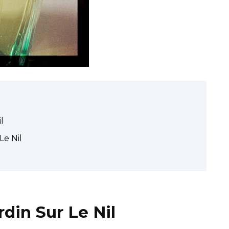
l
e Nil
din Sur Le Nil