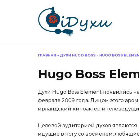
Перейти
к
содержанию
ГЛАВНАЯ
»
ДУХИ HUGO BOSS
»
HUGO BOSS ELEME
Hugo Boss Ele
Духи Hugo Boss Element появились н
феврале 2009 года. Лицом этого аро
ирландский киноактер и телеведущий
Целевой аудиторией духов являются
идущие в ногу со временем, любящие