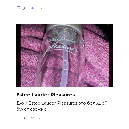
0
1.1к.
Estee Lauder Pleasures
Духи Estee Lauder Pleasures это большой
букет свежих
0
1к.