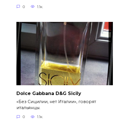
0
1.1к.
Dolce Gabbana D&G Sicily
«Без Сицилии, нет Италии», говорят
итальянцы.
0
1.1к.